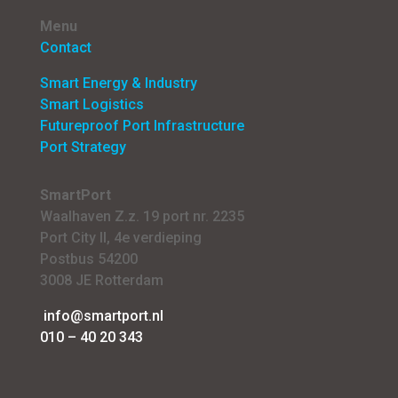
Menu
Contact
Smart Energy & Industry
Smart Logistics
Futureproof Port Infrastructure
Port Strategy
SmartPort
Waalhaven Z.z. 19 port nr. 2235
Port City II, 4e verdieping
Postbus 54200
3008 JE Rotterdam
info@smartport.nl
010 – 40 20 343