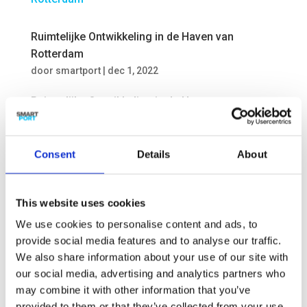
Ruimtelijke Ontwikkeling in de Haven van
Rotterdam
door
smartport
|
dec 1, 2022
Ruimtelijke Ontwikkeling in de Haven van
Rotterdam Ruimtelijke Ontwikkeling in de Haven
van Rotterdam De energietransitie gaat
ingrijpende gevolgen hebben voor de faciliteiten
Consent
Details
About
in de haven van Rotterdam. Welke fysieke
ruimte is er de komende decennia nodig voor
nieuwe...
This website uses cookies
We use cookies to personalise content and ads, to
provide social media features and to analyse our traffic.
We also share information about your use of our site with
our social media, advertising and analytics partners who
Port Constructor
may combine it with other information that you’ve
door
smartport
|
jan 24, 2018
provided to them or that they’ve collected from your use