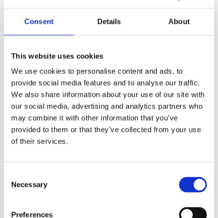
biedt dus de mogelijkheid het inzicht in
havenontwikkeling te verdiepen én te verbreden.
Consent
Details
About
Handzaam
– Doordat het spel
responsive
en
online is, kan het overal en op elk apparaat
gespeeld worden.
This website uses cookies
Expertise
– Het spel kan door het Havenbedrijf
We use cookies to personalise content and ads, to
worden ingezet voor het tonen van de eigen
provide social media features and to analyse our traffic.
expertise in havenontwikkeling. Het spel is een
We also share information about your use of our site with
tool in de profilering van het internationale
our social media, advertising and analytics partners who
may combine it with other information that you’ve
consultancy aanbod ten behoeve van
provided to them or that they’ve collected from your use
ontwikkeling van havens elders.
of their services.
Arbeidsmarktcommunicatie
– Bedrijven en
opleidingen kunnen het spel aanbieden aan
studenten en geïnteresseerde professionals.
Consent
Necessary
Selection
Preferences