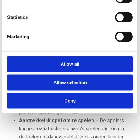
Statistics
Marketing
Uitdagingen
Realistische spelinhoud bouwen
– In het spel
Allow all
moeten realistische scenario’s ingebouwd
worden op het gebied van automatisering,
Allow selection
digitalisering en energietransitie. In de scenario’s
moeten concrete keuzes aangeboden worden
Deny
ten aanzien van de drie p’s van people, planet en
profit en aanwezige ruimte.
Aantrekkelijk spel om te spelen
– De spelers
kunnen realistische scenario’s spelen die zich in
de toekomst daadwerkelijk voor zouden kunnen