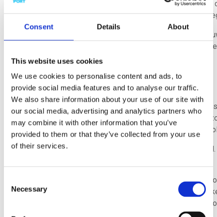
Voor de omgevingsveiligheid zijn de grootste uitdagingen d
Deze risico’s moeten we zien te beheersen met wet- en re
Consent
Details
About
Als de haven en industrie tijdig maatregelen nemen en nie
leefomgeving, soms zelfs tot onder het huidige impactnive
This website uses cookies
We use cookies to personalise content and ads, to
Challenges
provide social media features and to analyse our traffic.
We also share information about your use of our site with
De scope van dit onderzoek was beperkt. Het richtte zich s
our social media, advertising and analytics partners who
elektriciteitsproductie zijn niet meegenomen in het onderz
may combine it with other information that you’ve
snelheid zullen technologische ontwikkelingen elkaar opv
provided to them or that they’ve collected from your use
of their services.
Het onderzoek schetst daarom vooral een indicatief beeld.
worden aangescherpt.
Consent
Daarnaast zijn de ontwikkelingen in andere sectoren in en 
Necessary
Selection
Thema’s buiten de scope van dit onderzoek kunnen beperken
zorgwekkende stoffen (ZZS). Dit zijn allen onderwerpen v