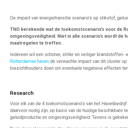
De impact van
energietransitie scenario’s
op stikstof, gelu
TNO berekende wat de toekomstscenario’s voor de Ro
omgevingsveiligheid. Niet in alle scenario’s wordt de h
maatregelen te treffen.
Iedereen wil
een
schoner, stiller en veiliger brandstoffen
Rotterdamse haven
de verwachte impact van dit cluster o
toezichthouders
d
o
en
om
eventuele
negatieve effecten
te
Research
Voor elk van de 4 toekomstscenario’s van het Havenbedrij
daarvoor nodig zijn, op basis van de huidige beschikbare t
geluidproductie en omgevingsveiligheid. Tevens is gekeke