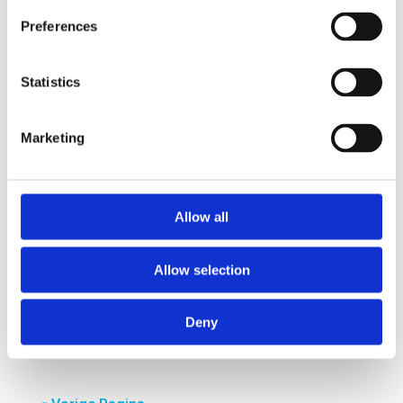
we efficiënt schone chemicaliën en synthetische
brandstoffen produceren. ; Research Het...
Preferences
Statistics
Marketing
Governance van het havenindustrieel complex
en klimaatdoelstellingen
door
smartport
|
apr 11, 2019
Allow all
Governance van het havenindustrieel complex
en klimaatdoelstellingen Onderzoek: 2018-2019
Allow selection
Betere inrichting van governance en processen,
zoals vergunningverlening, levert een bijdrage
Deny
aan het realiseren van klimaatdoelstelling. ;
Research...