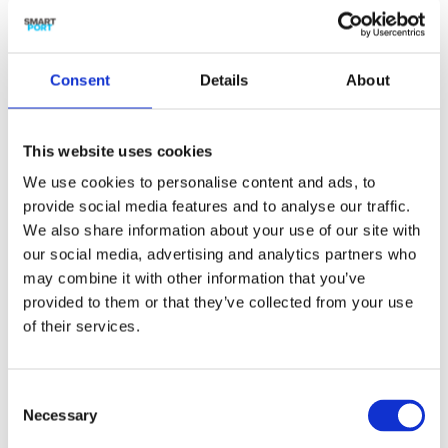
Power-2-Fuels Welke synthetische brandstoffen
zijn kansrijk als het gaat om toepassing in zwaar
Consent
Details
About
wegtransport, scheepvaart en luchtvaart in de
Nederlandse mainports? En hoe kunnen ze,
gezien de klimaatdoelstellingen, versneld
This website uses cookies
worden ontwikkeld en uitgerold? ;...
We use cookies to personalise content and ads, to
provide social media features and to analyse our traffic.
We also share information about your use of our site with
our social media, advertising and analytics partners who
may combine it with other information that you’ve
Electrons to Chemical Bonds (E2CB)
provided to them or that they’ve collected from your use
door
smartport
|
dec 7, 2019
of their services.
Electrons to Chemical Bonds (E2CB) Door de
elektrolyse-technologie te verbeteren
Consent
(efficiëntie, materiaalgebruik) wordt
Necessary
Selection
hernieuwbare energie beter gebruikt en kunnen