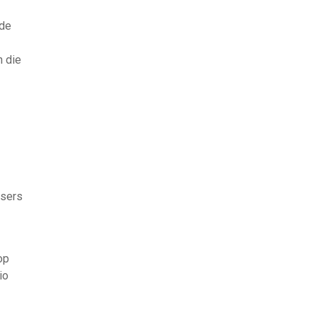
ede
n die
ysers
op
io