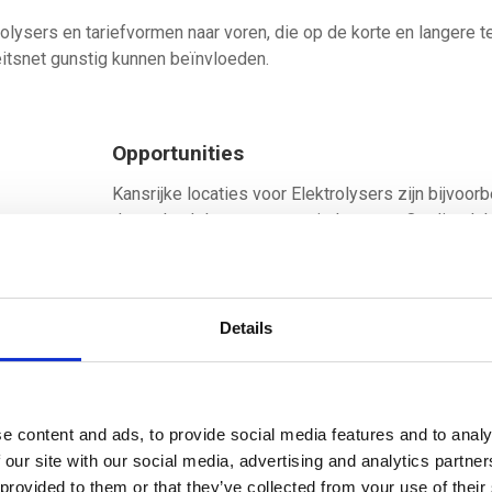
olysers en tariefvormen naar voren, die op de korte en langere t
teitsnet gunstig kunnen beïnvloeden.
Opportunities
Kansrijke locaties voor Elektrolysers zijn bijvoor
de aanlandplaatsen voor wind op zee. Op die ple
kunnen elektrolysers deels voorkomen dat elektric
verder landinwaarts getransporteerd moet worde
het net daarvoor verzwaard moet worden. Maar o
locaties in het binnenland waar veel elektriciteit 
Details
opgewekt of juist op zee bij de windparken zelf z
gunstig. Dat laatste geeft minder belasting van he
op land, maar voor de bouw van elektrolysers op
is nog wel veel onderzoek nodig.
e content and ads, to provide social media features and to analy
 our site with our social media, advertising and analytics partn
Met innovatieve tariefvormen is de flexibiliteit va
 provided to them or that they’ve collected from your use of their