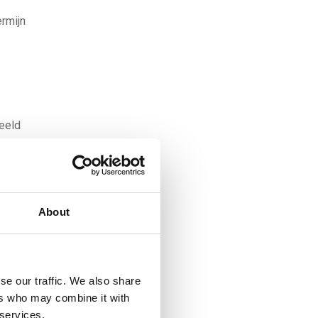
ermijn
beeld
k
iteit
n en
ok
wordt
About
ijn
t net
 zee
se our traffic. We also share
ers who may combine it with
n
 services.