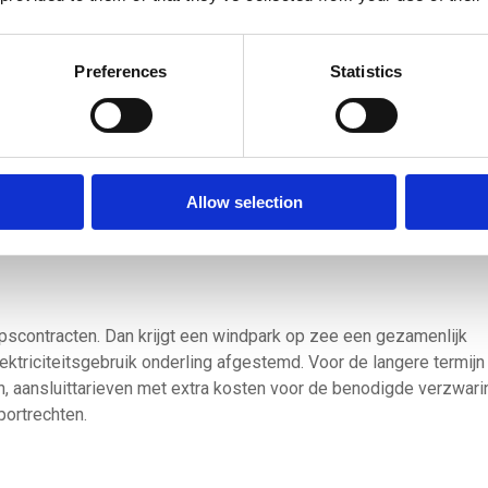
elektrolysers optimaal te benutten. Op de korte te
valt dan te denken aan tijdsduurgebonden
transportrechten. De netbeheerder mag dan op
Preferences
Statistics
bepaalde momenten de inzet van elektrolysers
beperken, tegen een korting op de nettarieven. Dit
voor elektrolysers niet ongunstig: ze worden voor
beperkt op uren dat een elektrolyser überhaupt al 
ingezet wordt. Netbeheerders kunnen hierdoor
Allow selection
elektriciteit goedkoper aanbieden en zo kan er
voordeliger waterstof geproduceerd worden.
epscontracten. Dan krijgt een windpark op zee een gezamenlijk
ektriciteitsgebruik onderling afgestemd. Voor de langere termijn 
en, aansluittarieven met extra kosten voor de benodigde verzwari
portrechten.