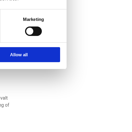
rmijn
Marketing
 is
al
niet
Allow all
valt
ng of