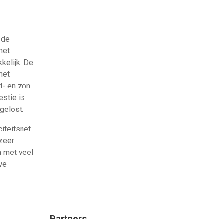
 de
het
kelijk. De
het
nd- en zon
estie is
gelost.
citeitsnet
 zeer
n met veel
we
Partners