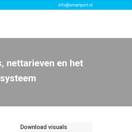
info@smartport.nl
Events
Downloads
Contact
s, nettarieven en het
tssysteem
Download visuals