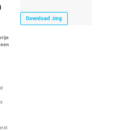
m
Download .img
rije
 een
jd
rs
erst