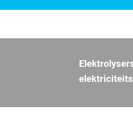
Over ons
Roadmaps & projecten
Nieuws
Elektrolyser
elektricitei