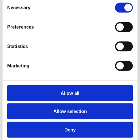
Consent
project,
neem contact met ons op
.
Necessary
Selection
Preferences
Hoe kunnen havens de transitie naar
Statistics
emissiearm achterlandtransport
versnellen?
aug 3, 2026
Marketing
Lees meer
Allow all
Allow selection
Onderzoeksreeks: Connected Automated
Deny
Transport