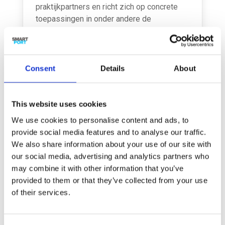
praktijkpartners en richt zich op concrete
toepassingen in onder andere de
containerlogistiek, de waterstofsector en
duurzaamheidsrapportages. Met
vertrouwen als fundament beoogt TruPASS
bij te dragen aan breed inzetbare en
Consent
Details
About
betrouwbare DPP’s en daarmee aan een
groenere en transparantere economie.
This website uses cookies
Consortiumpartners
We use cookies to personalise content and ads, to
TU Eindhoven, Universiteit Twente,
provide social media features and to analyse our traffic.
Hogeschool Utrecht, VDL Groep B.V.,
We also share information about your use of our site with
InnoTractor, Credenco, SmartPort,
our social media, advertising and analytics partners who
HyStandards, Germany, Port of Rotterdam,
may combine it with other information that you’ve
P3-Group, Germany, FuelFWD, Regen
provided to them or that they’ve collected from your use
Studio, Quintessence Research en TNO.
of their services.
Lees het volledige nieuwsbericht van
NWO
hier
. Voor meer informatie over dit