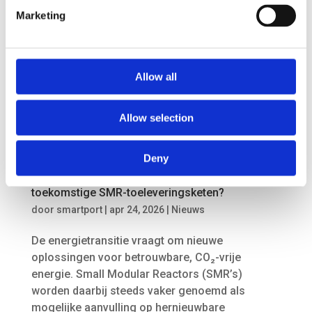
Producten reizen van producenten via logistieke
Marketing
dienstverleners, terminals en opslaglocaties de
hele wereld over. Tegelijkertijd groeit de
hoeveelheid data die bedrijven genereren én
moeten vastleggen door Europese wet- en...
Allow all
Allow selection
Deny
Kan de Rotterdamse haven een rol spelen in de
toekomstige SMR-toeleveringsketen?
door
smartport
|
apr 24, 2026
|
Nieuws
De energietransitie vraagt om nieuwe
oplossingen voor betrouwbare, CO₂-vrije
energie. Small Modular Reactors (SMR’s)
worden daarbij steeds vaker genoemd als
mogelijke aanvulling op hernieuwbare