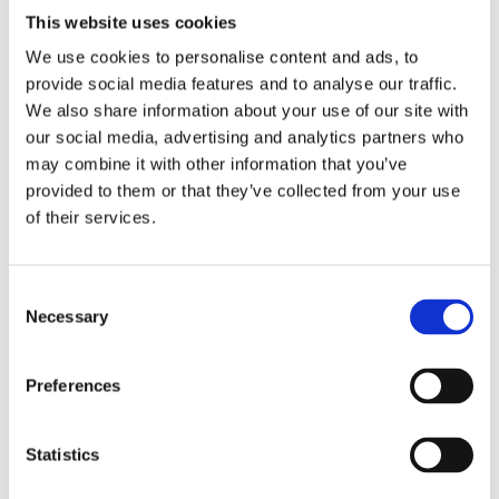
door
smartport
|
jul 3, 2026
|
Nieuws
This website uses cookies
Eind 2027 moet het oppervlaktewater aan de
We use cookies to personalise content and ads, to
Europese Kaderrichtlijn Water (KRW) voldoen.
provide social media features and to analyse our traffic.
Dit geldt ook voor de Rotterdamse haven. Net
We also share information about your use of our site with
als in grote delen van Nederland is dat
our social media, advertising and analytics partners who
momenteel nog niet het geval. Om te komen tot
may combine it with other information that you’ve
een gerichte aanpak voor de Rotterdamse
provided to them or that they’ve collected from your use
haven...
of their services.
Consent
Necessary
Selection
Digital Product Passports: Bouwen aan
Preferences
vertrouwen in de keten
door
smartport
|
jun 29, 2026
|
Nieuws
Statistics
Supply chains worden steeds complexer.