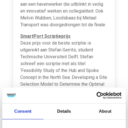
aan een havenwerker die uitblinkt in veilig
en innovatief werken en collegialiteit. Ook
Melvin Wubben, Loodsbaas bij Metaal
Transport was doorgedrongen tot de finale.
SmartPort Scriptieprijs
Deze prijs voor de beste scriptie is
uitgereikt aan Stefan Gerrits, student
Technische Universiteit Delft. Stefan
schreef een scriptie met als titel
‘Feasibility Study of the Hub and Spoke
Concept in the North Sea: Developing a Site
Selection Model to Determine the Optimal
Location’. Vanwege verblijf in het buitenland
is zijn prijs in ontvangst genomen door zijn
begeleider Emiel van Druten. Christian Kaps
Consent
Details
About
en Johann Barlach drongen eveneens door
tot de finale.