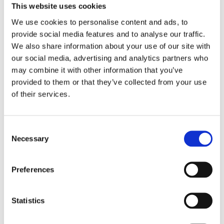
Jong Haventalent
This website uses cookies
Ana Duškov van ECT mag zich Jong
We use cookies to personalise content and ads, to
Haventalent 2018 noemen. Ana kreeg het
provide social media features and to analyse our traffic.
prijzenpakket overhandigt van het
We also share information about your use of our site with
haventalent van 2017 Renee Naaktgeboren.
our social media, advertising and analytics partners who
Wouter de Jonge (Bolier) was de andere
may combine it with other information that you’ve
finalist in deze categorie.
provided to them or that they’ve collected from your use
of their services.
Beste Havenidee
Het Beste Havenidee 2018 is geworden:
Magnetische staander voor tijdelijk
Consent
hekwerk in de scheepvaart. Dit is een idee
Necessary
Selection
van Peter van ’t Veer, hbo-student
Technische Natuurkunde aan de Haagse
Hogeschool.
Preferences
Ook de ideeën Oplossing voor onderwater
geluidsoverlast (Jasper Kik, Stijn Leeuwen
Statistics
en Siemen Stoute, hbo-studenten
Maritieme Techniek aan het Rotterdam