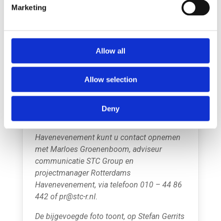
Mainport Institute) en Algenkwekerij op de
Marketing
Noordzee (Stef van Ruiten, Clint de Bruin,
Ezra Booij en Nina Beekman, hbo-studenten
Maritieme Techniek aan het Rotterdam
Mainport Institute) dongen mee naar de
Allow all
prijs.
Allow selection
////
Noot voor de redactie:
Deny
Voor meer informatie over dit persbericht,
de winnaars of het Rotterdams
Havenevenement kunt u contact opnemen
met Marloes Groenenboom, adviseur
communicatie STC Group en
projectmanager Rotterdams
Havenevenement, via telefoon 010 – 44 86
442 of pr@stc-r.nl.
De bijgevoegde foto toont, op Stefan Gerrits