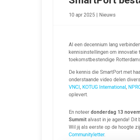
SmartPort besta
10 apr 2025
|
Nieuws
Al een decennium lang verbinden
kennisinstellingen om innovatie
toekomstbestendige Rotterdams
De kennis die SmartPort met haar
onderstaande video delen diver
VNCI
,
KOTUG International
,
NPR
oplevert.
En noteer
donderdag 13 nove
Summit
alvast in je agenda! Dit 
Wil jij als eerste op de hoogte z
Communityletter
.