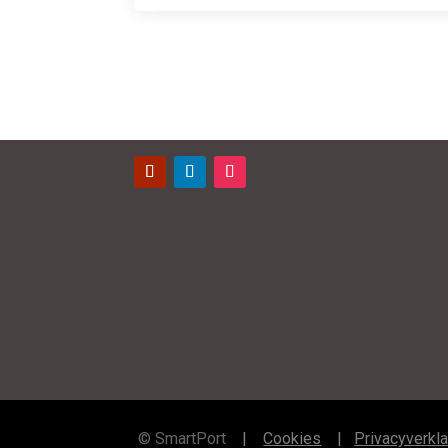
Contact
©
SmartPort
|
Cookies
|
Privacyverkla