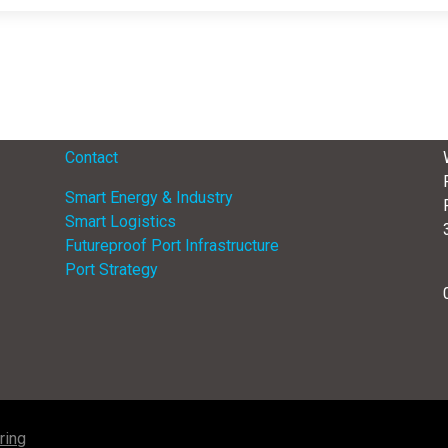
Menu
Contact
Smart Energy & Industry
Smart Logistics
Futureproof Port Infrastructure
Port Strategy
ring