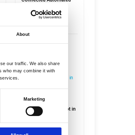
Transport
jul 7, 2026
Lees meer
About
se our traffic. We also share
ers who may combine it with
 services.
Onderzoek naar
Marketing
Verduurzaming
Havengebonden Vloot in
volle gang
jul 6, 2026
Lees meer