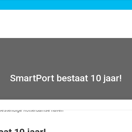
Over ons
Roadmaps & projecten
Nieuws
SmartPort bestaat 10 jaar!