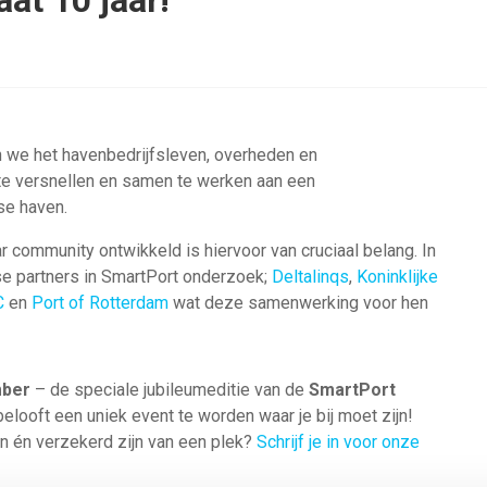
at 10 jaar!
 we het havenbedrijfsleven, overheden en
 te versnellen en samen te werken aan een
e haven.
 community ontwikkeld is hiervoor van cruciaal belang. In
se partners in SmartPort onderzoek;
Deltalinqs
,
Koninklijke
C
en
Port of Rotterdam
wat deze samenwerking voor hen
mber
– de speciale jubileumeditie van de
SmartPort
belooft een uniek event te worden waar je bij moet zijn!
ijn én verzekerd zijn van een plek?
Schrijf je in voor onze