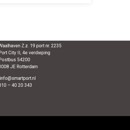
SmartPort
Waalhaven Z.z. 19 port nr. 2235
Port City II, 4e verdieping
Postbus 54200
3008 JE Rotterdam
info@smartport.nl
010 – 40 20 343