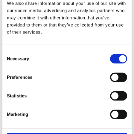
We also share information about your use of our site with
our social media, advertising and analytics partners who
Hoe kunnen havens de transitie naar
may combine it with other information that you’ve
emissiearm achterlandtransport
versnellen?
provided to them or that they’ve collected from your use
aug 3, 2026
of their services.
Lees meer
Consent
Necessary
Selection
Preferences
Onderzoeksreeks: Connected Automated
Statistics
Transport
jul 7, 2026
Lees meer
Marketing