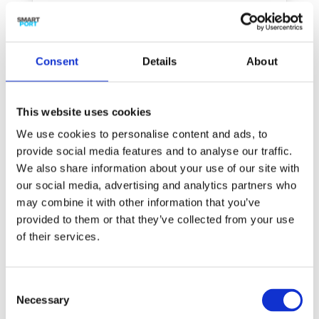
Kansrijke maatregelen voor de haven
en bedrijfsleven
Consent
Details
About
De verkenning laat zien dat er diverse
kansrijke maatregelen zijn om de haven
voor te bereiden op deze veranderingen.
This website uses cookies
Dit betreft maatregelen die bedrijven en het
Havenbedrijf Rotterdam zelf kunnen
We use cookies to personalise content and ads, to
overwegen alsmede maatregelen die
provide social media features and to analyse our traffic.
buiten de invloedssfeer van de haven
We also share information about your use of our site with
liggen, maar wel gevolgen hebben voor de
our social media, advertising and analytics partners who
haven. Zo kunnen bedrijven zelf nadenken
may combine it with other information that you’ve
over het aanpassen van de inzet van de
provided to them or that they’ve collected from your use
binnenvaartvloot en beladingsgraad op
of their services.
veranderende rivierafvoeren of het zuiniger
en schoner omgaan met water in industriële
processen. Daarnaast zijn er nationale en
Consent
Necessary
regionale onderzoeks- en uitvoe­
Selection