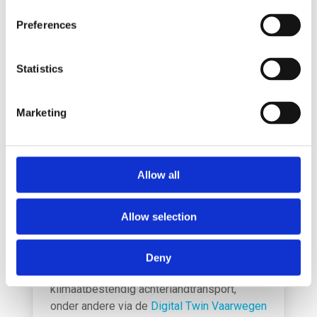
ringsprogramma’s die zich buigen over de
grotere keuzes voor de inrichting van het
Preferences
watersysteem.
Hoe verder?
Statistics
SmartPort beoogt met deze verkenning het
bewustzijn voor watergerelateerde
Marketing
ontwikkelingen in het havenbedrijfsleven te
vergroten, zodat zij zich kunnen
voorbereiden en dit meenemen in hun
Allow all
operatie en (investering)beslissingen.
SmartPort is en blijft betrokken bij pre-
competitieve kennisontwikkeling op dit
Allow selection
thema om bedrijven hierbij te helpen.
Bijvoorbeeld via onderzoek naar effecten,
Deny
maatregelen en tools voor
klimaatbestendig achterlandtransport,
onder andere via de
Digital Twin Vaarwegen