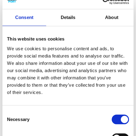
of de genomineerden een warm hart
toedraagt, is van harte welkom! De haven
Consent
Details
About
van Rotterdam zit boordevol talent! Van
student tot havenman, van havenwerker tot
manager, van promovendus tot bestuurder.
This website uses cookies
Tijdens de lustrumeditie van het
Rotterdams Havenevenement 2018 op
We use cookies to personalise content and ads, to
donderdag 7 juni worden de talenten
provide social media features and to analyse our traffic.
gekozen die bijdragen aan het succes van
We also share information about your use of our site with
de Rotterdamse haven. Meld u nu
hier
aan!
our social media, advertising and analytics partners who
may combine it with other information that you’ve
Meer informatie:
Joan van Winsen
, tel. 010-
provided to them or that they’ve collected from your use
4020338
of their services.
Consent
Necessary
Selection
Hoe kunnen havens de transitie naar