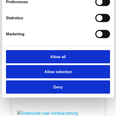
Preferences
emissiearm achterlandtransport
versnellen?
aug 3, 2026
Statistics
Lees meer
Marketing
Allow all
Onderzoeksreeks: Connected Automated
Transport
Allow selection
jul 7, 2026
Lees meer
Deny