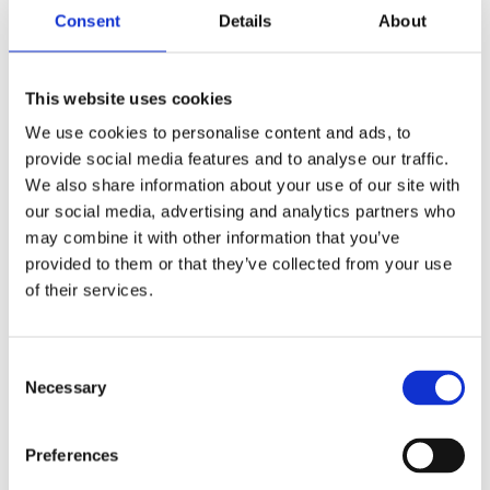
wegtransport, scheepvaart en luchtvaart in de
Consent
Details
About
Nederlandse mainports? En hoe kunnen ze, gezien
de klimaatdoelstellingen, versneld worden
ontwikkeld en uitgerold? ;...
This website uses cookies
We use cookies to personalise content and ads, to
provide social media features and to analyse our traffic.
We also share information about your use of our site with
our social media, advertising and analytics partners who
Electrons to Chemical Bonds (E2CB)
may combine it with other information that you’ve
door
smartport
|
dec 7, 2019
provided to them or that they’ve collected from your use
of their services.
Electrons to Chemical Bonds (E2CB) Door de
elektrolyse-technologie te verbeteren (efficiëntie,
materiaalgebruik) wordt hernieuwbare energie
Consent
beter gebruikt en kunnen we efficiënt schone
Necessary
Selection
chemicaliën en synthetische brandstoffen
produceren. ; Research Het...
Preferences