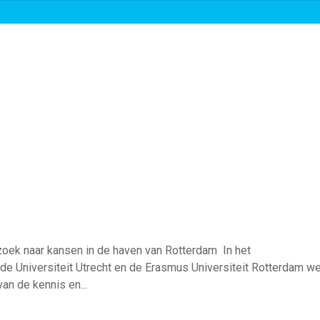
Over ons
Roadmaps & projecten
Nieuws
ek naar kansen in de haven van Rotterdam In het
e Universiteit Utrecht en de Erasmus Universiteit Rotterdam w
van de kennis en...