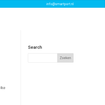
info@smartport.nl
Events
Downloads
Contact
Search
elke