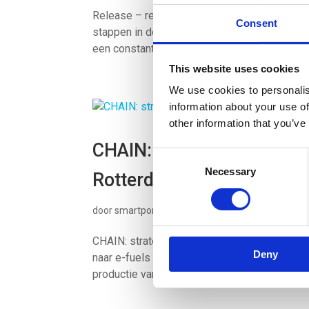
Release – reversible large scale energy sto
Consent
stappen in de energietransitie door de ontw
een constante aanvoer van hernieuwbare energ
This website uses cookies
We use cookies to personalis
information about your use of
other information that you’ve
CHAIN: strategieën voor de
Consent
Necessary
Selection
Rotterdamse haven
door
smartport
|
sep 1, 2022
CHAIN: strategieën voor de transitie naar e-
Deny
naar e-fuels in de Rotterdamse haven In de R
productie van brandstoffen van oudsher een g