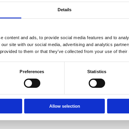
rage Release – reversible large scale energy storage Release z
Details
ikkeling van grootschalige energie opslagsystemen en zorgt voo
ie. ...
e content and ads, to provide social media features and to analy
 our site with our social media, advertising and analytics partn
 provided to them or that they’ve collected from your use of their
 transitie naar e-fuels in de
Preferences
Statistics
fuels in de Rotterdamse haven CHAIN: strategieën voor de transit
Allow selection
otterdamse regio, rijk aan petrochemische industrie, speelt de
rote...