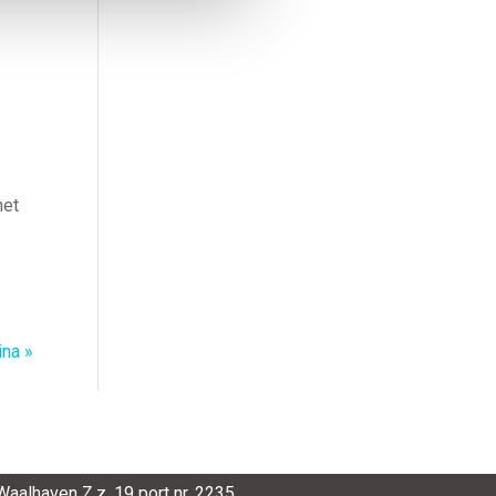
het
na »
SmartPort
Waalhaven Z.z. 19 port nr. 2235