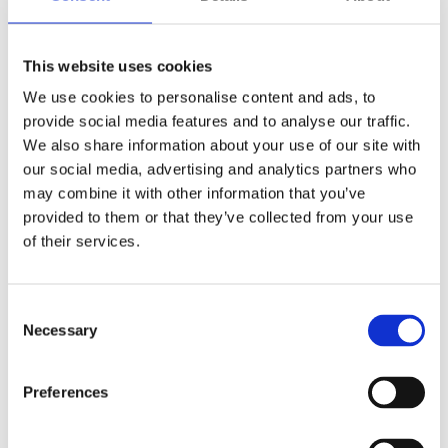
logistics of slimme kades.. Daarnaast
richt onderzoek zich op relevante
ontwikkeling van elektrificatie van het
This website uses cookies
industrieel cluster en de kansen voor de
Rotterdamse haven rondom
We use cookies to personalise content and ads, to
toekomstbestendige energiedragers en
provide social media features and to analyse our traffic.
circulaire stromen zoals groene
We also share information about your use of our site with
waterstof en synfuels.
our social media, advertising and analytics partners who
may combine it with other information that you’ve
Voor het bedrijfsleven en overheden
provided to them or that they’ve collected from your use
betekent dit beschikbare kennis die leidt
of their services.
tot het verbeteren van bestaande
bedrijfsprocessen en samenwerkingen,
de ontwikkeling van nieuwe clusters,
Consent
ketens en activiteiten, inzicht op
Necessary
Selection
benodigde toekomstige skills van
mensen binnen bedrijfsprocessen en
Preferences
beleid en regelgeving die innovaties
mogelijk maken.