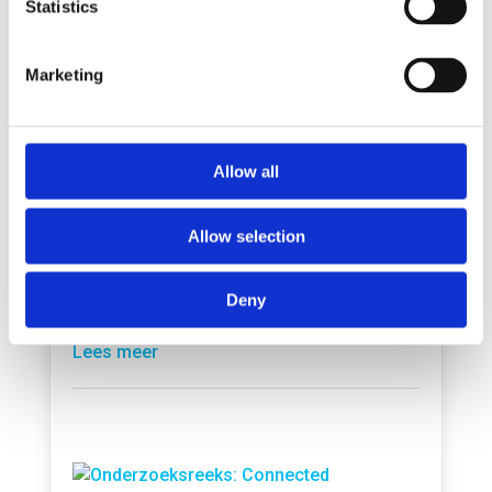
Statistics
Voor meer informatie
;
Joan van Winsen – SmartPort – tel. 010-
4020338 –
joan.van.winsen@smartport.nl
Marketing
Allow all
Allow selection
Hoe kunnen havens de transitie naar
emissiearm achterlandtransport
versnellen?
Deny
aug 3, 2026
Lees meer