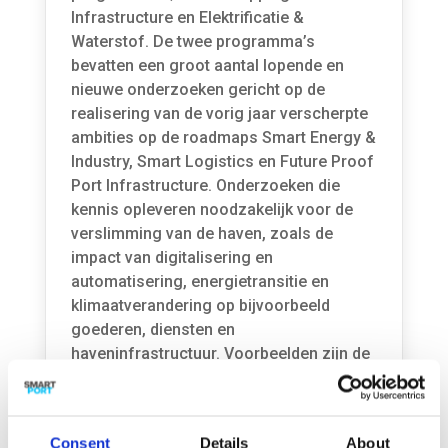
Infrastructure en Elektrificatie &
Waterstof. De twee programma’s
bevatten een groot aantal lopende en
nieuwe onderzoeken gericht op de
realisering van de vorig jaar verscherpte
ambities op de roadmaps Smart Energy &
Industry, Smart Logistics en Future Proof
Port Infrastructure. Onderzoeken die
kennis opleveren noodzakelijk voor de
verslimming van de haven, zoals de
impact van digitalisering en
automatisering, energietransitie en
klimaatverandering op bijvoorbeeld
goederen, diensten en
haveninfrastructuur. Voorbeelden zijn de
onderzoeken voor o.a.
bookingsplatforms, smart shipping en
truck platooning, self-organising
Consent
Details
About