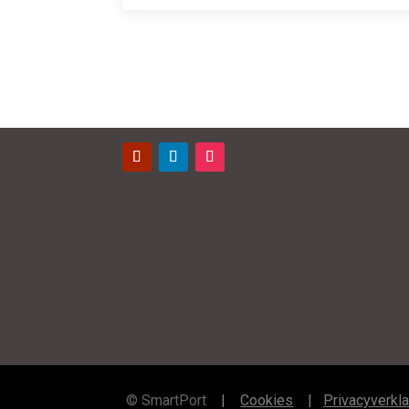
Contact
©
SmartPort
|
Cookies
|
Privacyverkla