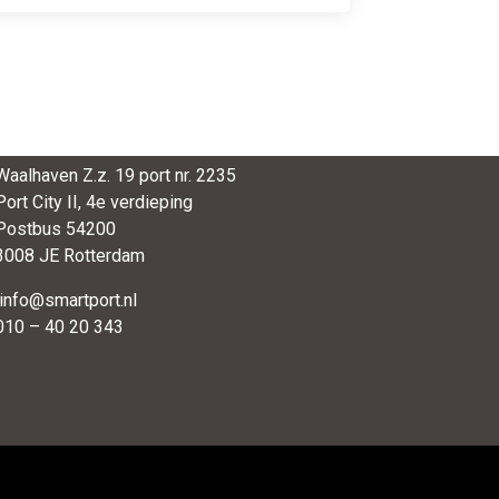
SmartPort
Waalhaven Z.z. 19 port nr. 2235
Port City II, 4e verdieping
Postbus 54200
3008 JE Rotterdam
info@smartport.nl
010 – 40 20 343