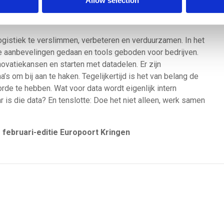
Allow selection
ntieel geld waard.
ogistiek te verslimmen, verbeteren en verduurzamen. In het
e aanbevelingen gedaan en tools geboden voor bedrijven.
novatiekansen en starten met datadelen. Er zijn
s om bij aan te haken. Tegelijkertijd is het van belang de
de te hebben. Wat voor data wordt eigenlijk intern
is die data? En tenslotte: Doe het niet alleen, werk samen
 februari-editie Europoort Kringen