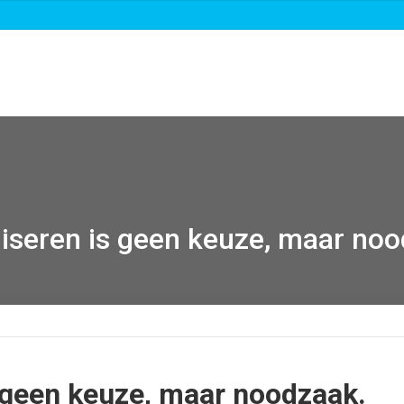
Over ons
Roadmaps & projecten
Nieuws
liseren is geen keuze, maar no
s geen keuze, maar noodzaak.