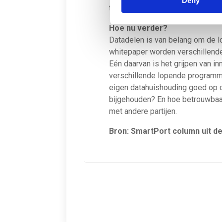
Deny
terugkomt. Data is macht en pote
Hoe nu verder?
Datadelen is van belang om de l
whitepaper worden verschillend
Eén daarvan is het grijpen van in
verschillende lopende programma’
eigen datahuishouding goed op or
bijgehouden? En hoe betrouwbaar 
met andere partijen.
Bron: SmartPort column uit de