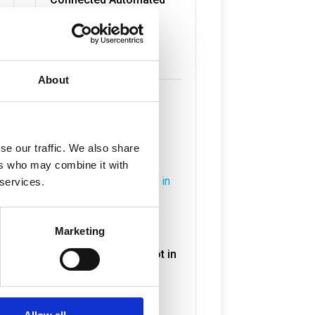
Transport
jul 7, 2026
Lees meer
About
se our traffic. We also share
ers who may combine it with
 services.
Onderzoek naar
Marketing
Verduurzaming
Havengebonden Vloot in
volle gang
jul 6, 2026
Lees meer