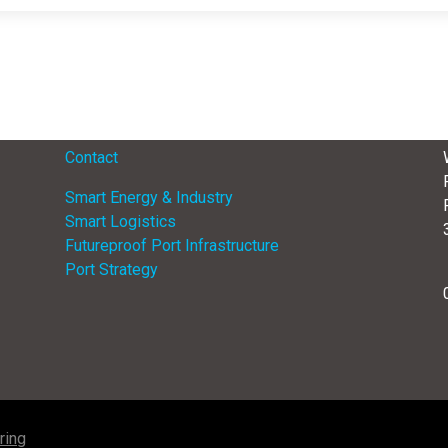
Menu
Contact
Smart Energy & Industry
Smart Logistics
Futureproof Port Infrastructure
Port Strategy
ring