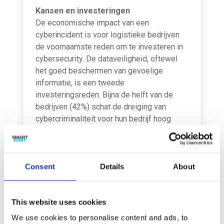
Kansen en investeringen
De economische impact van een
cyberincident is voor logistieke bedrijven
de voornaamste reden om te investeren in
cybersecurity. De dataveiligheid, oftewel
het goed beschermen van gevoelige
informatie, is een tweede
investeringsreden. Bijna de helft van de
bedrijven (42%) schat de dreiging van
cybercriminaliteit voor hun bedrijf hoog
(31%) tot zeer hoog (11%) in. Medewerkers
vormen een belangrijke rol in de
bescherming tegen cybercriminelen,
Consent
aangezien 58% van de bedrijven aangeeft
Details
About
dat er malware is aangetroffen doordat een
medewerker een schadelijk bestand heeft
This website uses cookies
gedownload. De digitale transformatie van
de bedrijven draagt tevens bij aan het
We use cookies to personalise content and ads, to