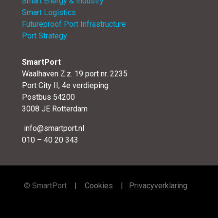
Smart Energy & Industry
Smart Logistics
Futureproof Port Infrastructure
Port Strategy
SmartPort
Waalhaven Z.z. 19 port nr. 2235
Port City II, 4e verdieping
Postbus 54200
3008 JE Rotterdam
info@smartport.nl
010 – 40 20 343
©
SmartPort
|
Cookies
|
Privacyverklaring