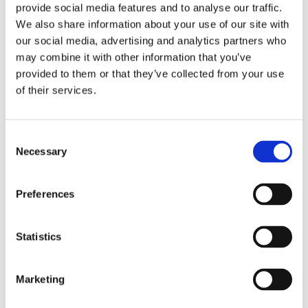
belang van cybersecurity.
provide social media features and to analyse our traffic.
We also share information about your use of our site with
FERM
our social media, advertising and analytics partners who
Stichting FERM heeft weliswaar niet
may combine it with other information that you’ve
meegewerkt aan het onderzoek, maar werkt
provided to them or that they’ve collected from your use
wel aan oplossingen voor bedrijven in de
of their services.
Rotterdamse Haven. Het doel is om
samenwerking, bewustzijn van cyberrisico’s
te verhogen en daarmee het risico terug te
Consent
dringen. Een voorbeeld is het (laten)
Necessary
Selection
uitvoeren van cyberweerbaarheidsscans op
het moment dat een bedrijf zich aansluit.
Preferences
Een ander is het bieden van trainingen en
een platform waarmee de aangesloten
bedrijven (participanten) onderling
Statistics
dreigingsinformatie en ‘best practices’
kunnen uitwisselen. Ook wordt er jaarlijks
een gezamenlijke cyberoefening gehouden.
Marketing
Op donderdag 18 februari wordt in FERM