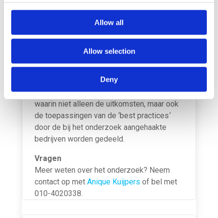
Port Cyber Café verder op het onderzoek in
gegaan. Meer informatie is binnenkort te
Allow all
vinden op de website van Deltalinqs, FERM
en SmartPort.
Allow selection
Krachten bundelen
Later dit jaar brengt SmartPort, in
Deny
samenwerking met TNO, FERM, REQON &
Deltalinqs, een vierdelige vlogserie uit
waarin niet alleen de uitkomsten, maar ook
de toepassingen van de ‘best practices
‘
door de bij het onderzoek aangehaakte
bedrijven worden gedeeld.
Vragen
Meer weten over het onderzoek? Neem
contact op met
Anique Kuijpers
of bel met
010-4020338.