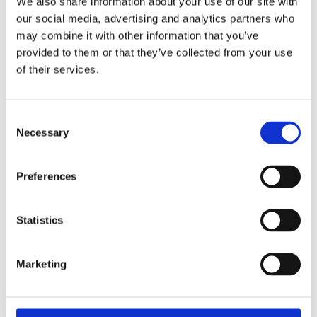
We also share information about your use of our site with
our social media, advertising and analytics partners who
may combine it with other information that you’ve
provided to them or that they’ve collected from your use
of their services.
Consent
Necessary
Selection
Challenges
Het vinden van goede logistieke innovatie-
Preferences
cases.
De tool moet bij alle mogelijke cases inzetbaar
Statistics
zijn, maar vervolgens in individuele cases ook
waardevol zijn.
Marketing