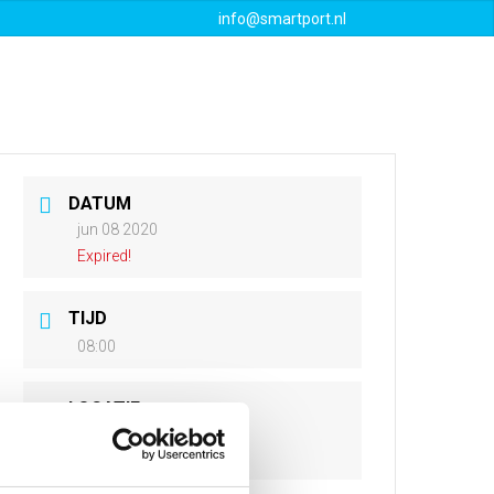
info@smartport.nl
Events
Downloads
Contact
DATUM
jun 08 2020
Expired!
TIJD
08:00
LOCATIE
Online, Google Meet