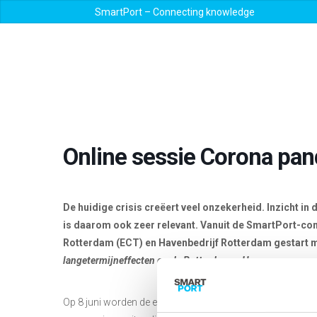
SmartPort – Connecting knowledge
Online sessie Corona pa
De huidige crisis creëert veel onzekerheid. Inzicht 
is daarom ook zeer relevant. Vanuit de SmartPort-c
Rotterdam (ECT) en Havenbedrijf Rotterdam gestart m
langetermijneffecten op de Rotterdamse Haven
Op 8 juni worden de eerste bevindingen met de deelnemend