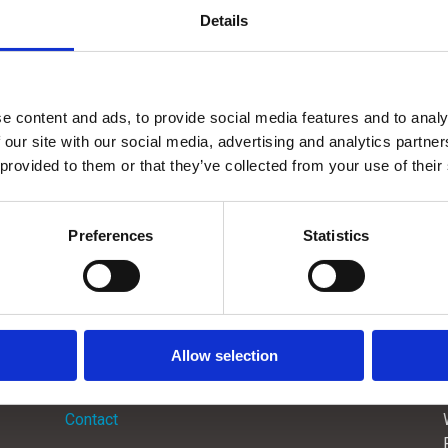
je vragen naar
joan.van.winsen@smartport.nl
of bel met 010-
Details
e content and ads, to provide social media features and to analy
 our site with our social media, advertising and analytics partn
+ iCal / Outlook export
 provided to them or that they’ve collected from your use of their
Preferences
Statistics
Allow selection
Menu
Contact