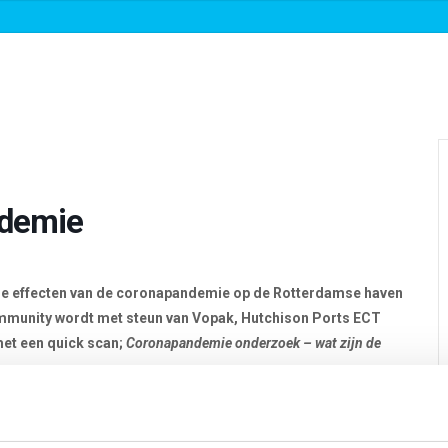
Over ons
Roadmaps & projecten
Nieuws
ndemie
in de effecten van de coronapandemie op de Rotterdamse haven
ommunity wordt met steun van Vopak, Hutchison Ports ECT
et een quick scan;
Coronapandemie onderzoek – wat zijn de
e partijen en de stuurgroepleden van SmartPort gedeeld. Dit is