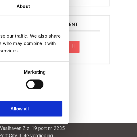
About
DEEL DIT EVENEMENT
se our traffic. We also share
ers who may combine it with
 services.
Marketing
Search
Allow all
SmartPort
Waalhaven Z.z. 19 port nr. 2235
Port City II, 4e verdieping