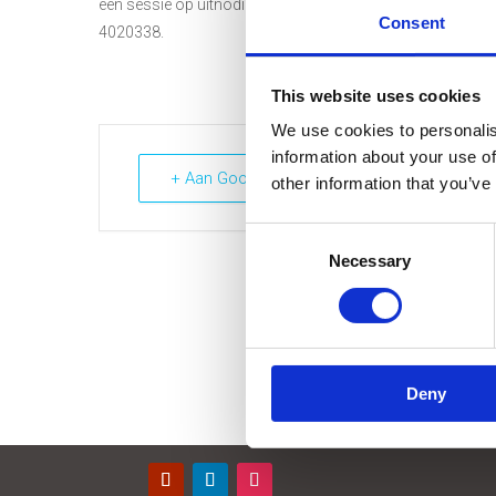
een sessie op uitnodiging. Meer info? Stuur een mail met 
Consent
4020338.
This website uses cookies
We use cookies to personalis
information about your use of
+ Aan Google Kalender toevoegen
other information that you’ve
Consent
Necessary
Selection
Deny
Contact