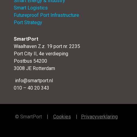
Smart Energy & Industry
Smart Logistics
Futureproof Port Infrastructure
Port Strategy
SmartPort
Waalhaven Z.z. 19 port nr. 2235
Port City II, 4e verdieping
Postbus 54200
3008 JE Rotterdam
info@smartport.nl
010 – 40 20 343
©
SmartPort
|
Cookies
|
Privacyverklaring