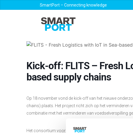
SmartPort – Connecting knowledge
Kick-off: FLITS – Fresh Lo
based supply chains
Op 18 november vond de kick-off van het nieuwe onderzoe
chains) plaats. Het project richt zich op het verminderen
combinatie met het verminderen van voedselverspilling g
Het consortium voor dit project bestaat uit kennisinstellin