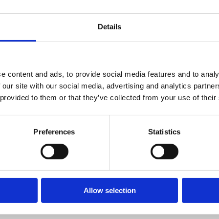
/Maastricht University
,
Port of Rotterdam
en SmartPort. Funding:
Details
phie Broere
, projectontwikkelaar Smart Logistics bij SmartPort.
e content and ads, to provide social media features and to analy
 our site with our social media, advertising and analytics partn
 provided to them or that they’ve collected from your use of their
Preferences
Statistics
+ iCal / Outlook export
Allow selection