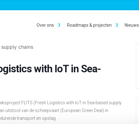
Over ons
Roadmaps & projecten
Nieuws
gistics with IoT in Sea-
ksproject FLITS (Fresh Logistics with IoT in Sea-based supply
 van uitstoot van de scheepvaart (European Green Deal) in
edurende transport en opslag.
gen en bedrijfsleven:
Wageningen Food & Biobased Research
,