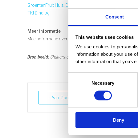
GroentenFruit Huis
,
Dole Europe
,
Frankort & Koning
,
BISCI
TKI Dinalog
Consent
Meer informatie
This website uses cookies
Meer informatie over dit project? Neem contact op met
So
We use cookies to personalis
information about your use of
Bron beeld:
Shutterstock
other information that you’ve
Consent
Necessary
Selection
+ Aan Google Kalender toevoegen
Deny