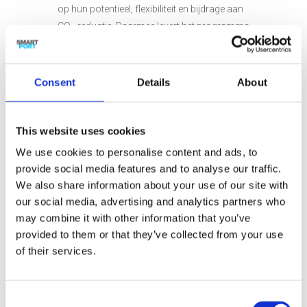
op hun potentieel, flexibiliteit en bijdrage aan
CO₂-reductie. Daarmee levert het programma
niet alleen kennis op, maar ook concrete
handvatten voor de verduurzaming van onze
haven.
Consent
Details
About
Het consortium achter DEFLAME bestaat uit
This website uses cookies
AtlasCopco, Cosun, ISPT, Nobian, Oranje
We use cookies to personalise content and ads, to
Wind Power II C.V./RWE, SmartPort, Stedin,
provide social media features and to analyse our traffic.
TenneT, TNO, TU Delft en TU Eindhoven. Het
We also share information about your use of our site with
project loopt van mei 2025 tot april 2030.
our social media, advertising and analytics partners who
may combine it with other information that you’ve
provided to them or that they’ve collected from your use
of their services.
+ Aan Google Kalender toevoegen
Consent