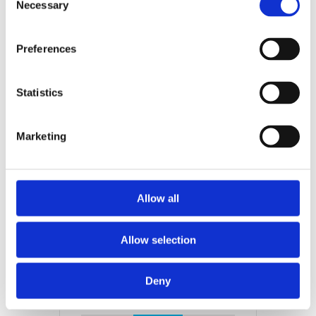
Necessary
Selection
+ iCal / Outlook export
Preferences
Statistics
DATUM
Marketing
sep 18 2025
Expired!
Allow all
TIJD
All Day
Allow selection
Deny
DEEL DIT EVENEMENT