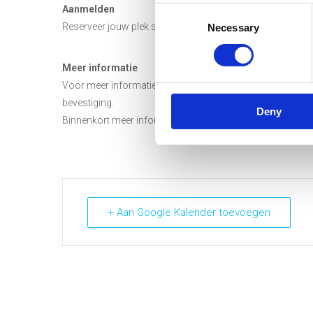
Aanmelden
Consent
Reserveer jouw plek snel door je
hier
kosteloos aan te me
Necessary
Selection
Meer informatie
Voor meer informatie, mail naar communicatie@smartport
bevestiging.
Deny
Binnenkort meer informatie.
+ Aan Google Kalender toevoegen