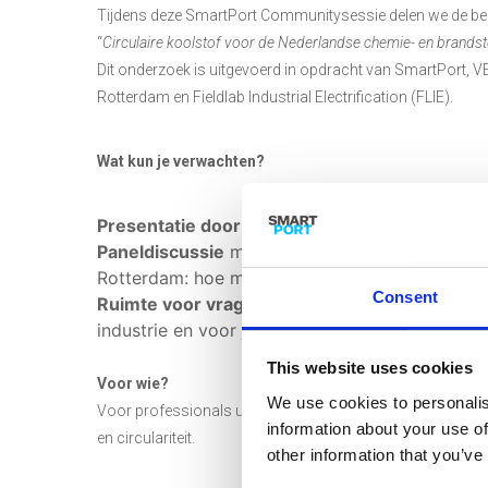
Tijdens deze SmartPort Communitysessie delen we de bel
“
Circulaire koolstof voor de Nederlandse chemie- en brands
Dit onderzoek is uitgevoerd in opdracht van SmartPort, 
Rotterdam en Fieldlab Industrial Electrification (FLIE).
Wat kun je verwachten?
Presentatie door TNO
: de belangrijkste concl
Paneldiscussie
met vertegenwoordigers van o.
Rotterdam: hoe maken we de stap van visie naar
Consent
Ruimte voor vragen, discussie én netwerken
:
industrie en voor jou!
This website uses cookies
Voor wie?
We use cookies to personalis
Voor professionals uit de industrie, overheid, kennisins
information about your use of
en circulariteit.
other information that you’ve