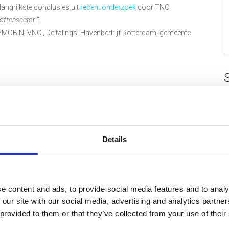
angrijkste conclusies uit
recent onderzoek
door TNO
toffensector
”.
VEMOBIN, VNCI, Deltalinqs, Havenbedrijf Rotterdam, gemeente
usies en aanbevelingen uit het onderzoek
a. VEMOBIN, VNCI, Deltalinqs en gemeente
 realiteit?
Details
 denk mee over wat dit betekent voor de haven, de
e content and ads, to provide social media features and to analy
tellingen en het havenecosysteem met interesse in verduurzaming
 our site with our social media, advertising and analytics partn
 provided to them or that they’ve collected from your use of their