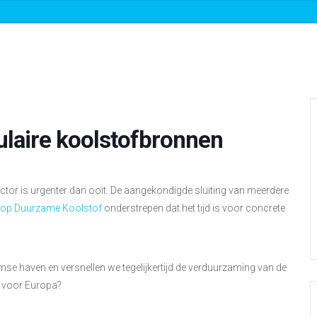
Over ons
Roadmaps & projecten
Nieuws
ulaire koolstofbronnen
ector is urgenter dan ooit. De aangekondigde sluiting van meerdere
e op Duurzame Koolstof
onderstrepen dat het tijd is voor concrete
e haven en versnellen we tegelijkertijd de verduurzaming van de
t voor Europa?