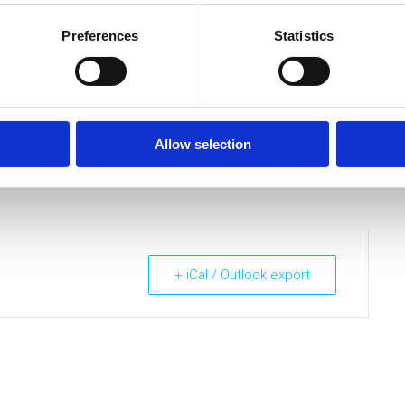
lden!
Preferences
Statistics
.nl of bel naar 010 – 40 20 343. Na aanmelding ontvang je een
Allow selection
+ iCal / Outlook export