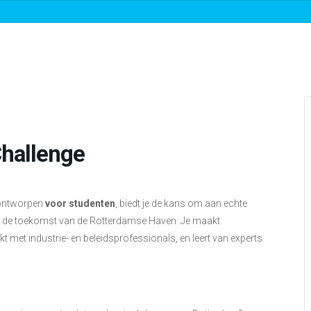
Over ons
Roadmaps & projecten
Nieuw
Challenge
 ontworpen
voor studenten
, biedt je de kans om aan echte
or de toekomst van de Rotterdamse Haven. Je maakt
t met industrie- en beleidsprofessionals, en leert van experts