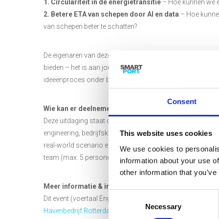
1. Circulariteit in de energietransitie
– Hoe kunnen we en
2. Betere ETA van schepen door AI en data
– Hoe kunne
van schepen beter te schatten?
De eigenaren van deze uitdagingen zijn tijdens het event a
bieden – het is aan jou om ze op te lossen! Gedurende 2
ideeënproces onder begeleiding van professionele facilitat
Consent
Wie kan er deelnemen?
Deze uitdaging staat open voor alle studenten van de Eras
engineering, bedrijfskunde, informatica, logistiek of een g
This website uses cookies
real-world scenario en betekenisvolle impact te maken. J
We use cookies to personalis
team (max. 5 personen) meedoen aan de challenge.
information about your use of
other information that you’ve
Meer informatie & inschrijven
Consent
Dit event (voertaal Engels) wordt georganiseerd door
Resi
Necessary
Selection
Havenbedrijf Rotterdam
,
AI Port
, SmartPort en de
provinc