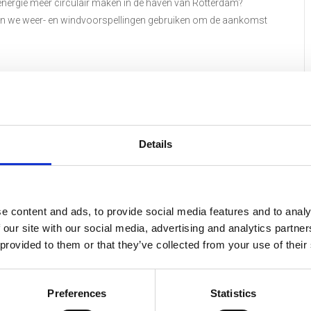
ergie meer circulair maken in de haven van Rotterdam?
n we weer- en windvoorspellingen gebruiken om de aankomst
anwezig om de uitdagingen uit te leggen en ondersteuning te
4 uur werk je samen met medestudenten, doorloop je het
ors en push je je vaardigheden tot het uiterste.
Details
mus Universiteit, Erasmus MC en TU Delft. Of je nu studeert in
erelateerd veld, dit is jouw kans om je kennis toe te passen in een
e kunt individueel (en wordt toegewezen aan een team) of met een
e content and ads, to provide social media features and to analy
 our site with our social media, advertising and analytics partn
 provided to them or that they’ve collected from your use of their
lient Delta
in samenwerking met de
gemeente Rotterdam
, het
Preferences
Statistics
ie Zuid-Holland
.