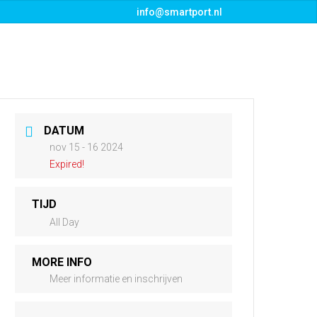
info@smartport.nl
s
Events
Downloads
Contact
DATUM
nov 15 - 16 2024
Expired!
TIJD
All Day
MORE INFO
Meer informatie en inschrijven