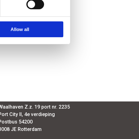
Allow all
SmartPort
Waalhaven Z.z. 19 port nr. 2235
Port City II, 4e verdieping
Postbus 54200
3008 JE Rotterdam