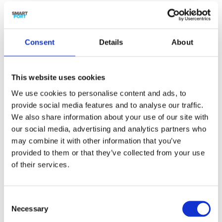
Consent
Details
About
This website uses cookies
Uitdagingen
We use cookies to personalise content and ads, to
Herkenbaarheid
: Het spel moet van goede
provide social media features and to analyse our traffic.
kwaliteit zijn, met een herkenbaar speelveld,
We also share information about your use of our site with
met voor de deelnemers herkenbare en
our social media, advertising and analytics partners who
aansprekende spelsituaties (cases) en de
may combine it with other information that you’ve
juiste sets van spelregels met een
provided to them or that they’ve collected from your use
afgestemde detaillering. Het gamen vraagt tijd
of their services.
en inspanning van de spelers en moet
daadwerkelijk iets opleveren.
Consent
Betrokkenheid
: Deelnemers moeten bereid
Necessary
Selection
zijn het spel met elkaar te spelen.