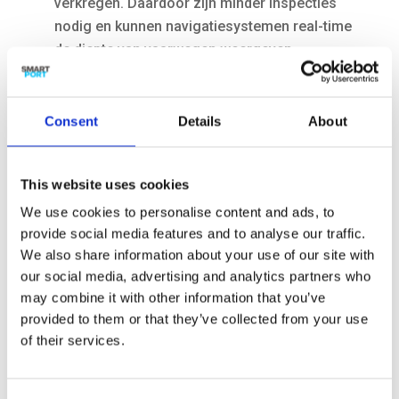
verkregen. Daardoor zijn minder inspecties
nodig en kunnen navigatiesystemen real-time
de diepte van vaarwegen weergeven.
Naar mate slimme schepen meer data
genereren, kan op basis daarvan steeds
efficiënter gevaren worden en kan onderhoud
Consent
Details
About
efficiënter (en meer preventief) plaatsvinden.
Ook kunnen vervolgactiviteiten zoals vertrek
This website uses cookies
van het schip en de opening van bruggen
beter gepland worden.
We use cookies to personalise content and ads, to
provide social media features and to analyse our traffic.
Hoe verder de introductie vordert, hoe concreter
We also share information about your use of our site with
inzicht we krijgen in uitdagingen die autonome
our social media, advertising and analytics partners who
scheepvaart ook heeft, zoals de interactie van
may combine it with other information that you’ve
slimme en niet-slimme-schepen en cyber-
provided to them or that they’ve collected from your use
security.
of their services.