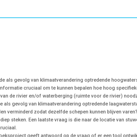
de als gevolg van klimaatverandering optredende hoogwaters
e informatie cruciaal om te kunnen bepalen hoe hoog specifi
an de rivier en/of waterberging (ruimte voor de rivier) noodza
e als gevolg van klimaatverandering optredende laagwaterst
rden verminderd zodat dezelfde schepen kunnen blijven vare
p steken. Een laatste vraag is die naar de locatie van stuwen:
ruciaal.
eksproject geeft antwoord op de vraag of er een tool ontwi