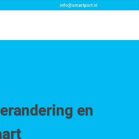
info@smartport.nl
s
Events
Downloads
Contact
erandering en
art