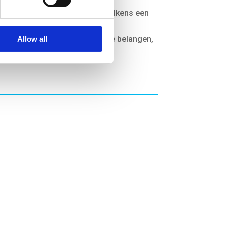
ij de diverse scenario’s past telkens een
 kan worden. Hoe weeg je, met
 vervoerders) met verschillende belangen,
Allow all