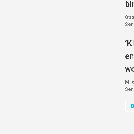
bi
Otto
Sen
‘K
en
wo
Mil
Seni
D