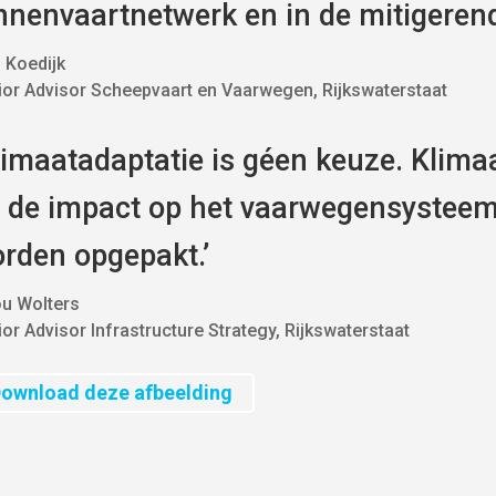
nnenvaartnetwerk en in de mitigeren
 Koedijk
ior Advisor Scheepvaart en Vaarwegen
,
Rijkswaterstaat
limaatadaptatie is géen keuze. Klimaa
 de impact op het vaarwegensystee
rden opgepakt.’
ou Wolters
or Advisor Infrastructure Strategy
,
Rijkswaterstaat
ownload deze afbeelding