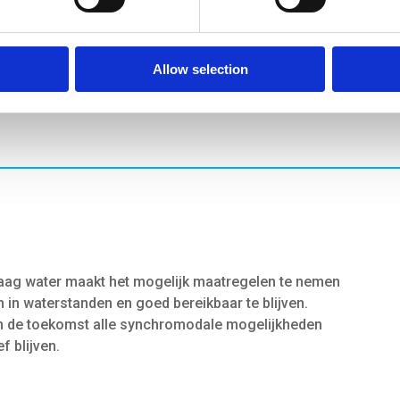
Implementatie van maatregelen in de praktijk
– B
palet aan mogelijke maatregelen waaruit gekozen
verschillende stakeholders (landen, havensteden,
Allow selection
de opties en hoe kom je gezamenlijk tot keuzes?
aag water maakt het mogelijk maatregelen te nemen
 in waterstanden en goed bereikbaar te blijven.
n de toekomst alle synchromodale mogelijkheden
f blijven.