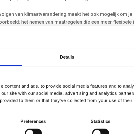
evolgen van klimaatverandering maakt het ook mogelijk om je
voorbeeld: het nemen van maatregelen die een meer flexibele 
Details
e content and ads, to provide social media features and to analy
 our site with our social media, advertising and analytics partn
 provided to them or that they’ve collected from your use of their
Uitdagingen
Onzekerheid klimaatscenario’s
– Er is onzekerhe
Preferences
Statistics
de concrete impact van klimaatverandering op de 
daadwerkelijk voordoen?