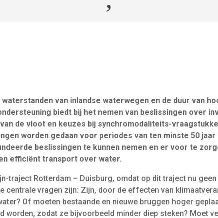
e waterstanden van inlandse waterwegen en de duur van hoo
ndersteuning biedt bij het nemen van beslissingen over inv
van de vloot en keuzes bij synchromodaliteits-vraagstukke
ingen worden gedaan voor periodes van ten minste 50 jaar
undeerde beslissingen te kunnen nemen en er voor te zorge
n efficiënt transport over water.
ijn-traject Rotterdam – Duisburg, omdat op dit traject nu geen 
 centrale vragen zijn: Zijn, door de effecten van klimaatvera
g water? Of moeten bestaande en nieuwe bruggen hoger gepla
worden, zodat ze bijvoorbeeld minder diep steken? Moet ver