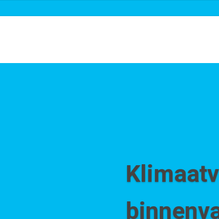
Over ons
Roadmaps & projecten
Nieuw
Klimaatv
binnenva