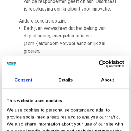
van de respondenten geeft dit aan. Daarnaast
is regelgeving een knelpunt voor innovatie.
Andere conclusies zijn:
Bedrijven verwachten dat het belang van
digitalisering, energietransitie en
(semi-)autonoom vervoer aanzienlijk zal
groeien.
Innovatievermogen wordt voor een belangrijk
deel bepaald door niet-technische, sociale
factoren
Consent
Details
About
De niet-maritieme sectoren maken een
innovatie-inhaalslag.
Een kleine meerderheid van de bedrijven
This website uses cookies
heeft de intentie te innoveren. Eén op de drie
We use cookies to personalise content and ads, to
bedrijven heeft een zelfstandige unit voor
provide social media features and to analyse our traffic.
innovatie
We also share information about your use of our site with
Het havenbedrijfsleven is voor een actievere
our social media, advertising and analytics partners who