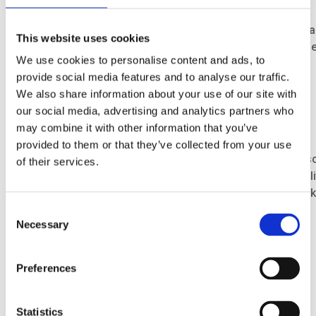
digitaal ontwikkeld
(
it-savvy
)
zijn
.
.
Omdat ontwikkelingen op
it
-gebie
d
snel kunnen gaan, k
This website uses cookies
kan alsnog zo snel ontwikkelen dat
digitale certificaten
We use cookies to personalise content and ads, to
provide social media features and to analyse our traffic.
We also share information about your use of our site with
our social media, advertising and analytics partners who
may combine it with other information that you’ve
Opportunities
provided to them or that they’ve collected from your use
D
e
wereldwijde
implementatie van digitale gezondheidsc
of their services.
handelswaar
.
Minder verstoringen betekent minder kwalit
Voor
Rotterdam is
de agro-food
-logistiek
een belangrij
Consent
Necessary
Selection
Preferences
Impact
Statistics