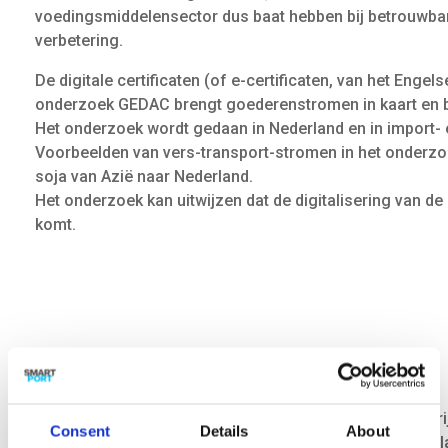
voedingsmiddelensector dus baat hebben bij betrouwbare,
verbetering.
De digitale certificaten (of e-certificaten, van het Engel
onderzoek GEDAC brengt goederenstromen in kaart en bek
Het onderzoek wordt gedaan in Nederland en in import- ex
Voorbeelden van vers-transport-stromen in het onderzo
soja van Azië naar Nederland.
Het onderzoek kan uitwijzen dat de digitalisering van d
komt.
Challenges
H
et identificeren van
voor het onderzoek bruikbare
bedr
Consent
Details
About
plaatsvinden tussen
enerzijds
Nederland en anderzijds l