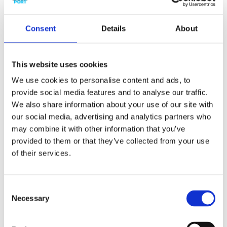
Consent
Details
About
This website uses cookies
Opportunities
We use cookies to personalise content and ads, to
Lagere vervoerskosten, hogere
provide social media features and to analyse our traffic.
betrouwbaarheid.
We also share information about your use of our site with
Minder CO2-uitstoot door vermindering van
our social media, advertising and analytics partners who
transportkilometers en ruimere mogelijkheid
may combine it with other information that you’ve
te kiezen voor duurzamere vervoersopties.
provided to them or that they’ve collected from your use
of their services.
Consent
Necessary
Selection