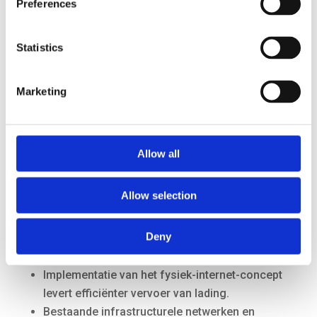
Preferences
Statistics
Challenges
Marketing
Zolang het nog om concepten gaat, is de
feitelijke werking ervan niet te meten, niet aan te
tonen. Er is nog veel onzekerheid en dat maakt
concretisering moeilijk.
Allow all
Allow selection
Deny
Impact
Implementatie van het fysiek-internet-concept
levert efficiënter vervoer van lading.
Bestaande infrastructurele netwerken en