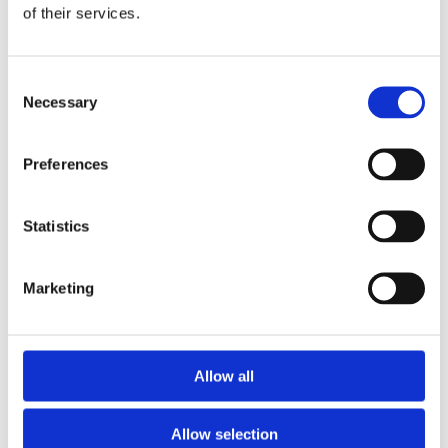
of their services.
plantages. Daarom worden de voedingsstoffen
uit het materiaal gehaald zodat ze terug de
akkers op kunnen. Bij dat extractie-proces
Consent
komen de nutriënten in grote hoeveelheden
Necessary
Selection
water beschikbaar. Bijmengen in irrigatiewater is
dan in principe een goede oplossing. De
Preferences
moeilijkheid daarbij is dat de fabriek waar de
extractie plaatsvindt vaak beneden in een dal
ligt. Hoe komt het water met de nutriënten bij de
Statistics
hoger gelegen akkers of plantages?
Eerste gebruikers vinden. Eerste gebruikers zijn
Marketing
nodig om de processen op gang te kunnen
brengen.
Hoe kunnen we bij een steeds wisselend
Allow all
aanbod van grondstoffen toch steeds een op
alle aspecten uniform eindproduct maken?
Allow selection