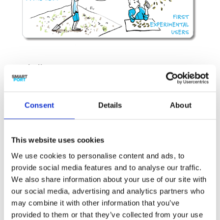
Challenges
Biomassa wordt niet overal, altijd en door
iedereen gezien als duurzame energiebron. In de
Consent
Details
About
politiek is het debat hierover nog gaande.
Daardoor blijft regelgeving achter.
Beschikbaarheid van geschikte grondstoffen.
This website uses cookies
Voedingsstoffen uit de plantenresten. De
We use cookies to personalise content and ads, to
plantenresten die voor de pellet-productie van
provide social media features and to analyse our traffic.
de akkers en plantages worden gehaald
We also share information about your use of our site with
bevatten veel voedingsstoffen. Die zijn niet
our social media, advertising and analytics partners who
nodig voor het biomassa-eindproduct maar
may combine it with other information that you’ve
moeten juist behouden blijven voor de akkers en
provided to them or that they’ve collected from your use