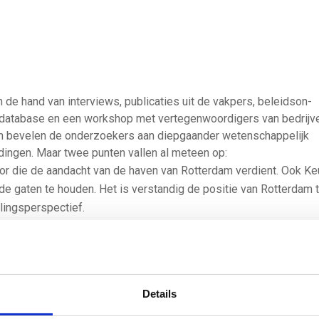
de hand van interviews, publicaties uit de vakpers, beleidson­
 database en een workshop met vertegenwoordigers van bedrijv
n bevelen de onderzoekers aan diepgaander wetenschappelijk
dingen. Maar twee punten vallen al meteen op:
tor die de aandacht van de haven van Rotterdam verdient. Ook Ke
 de gaten te houden. Het is verstandig de positie van Rotterdam 
lingsperspectief.
gistiek knooppunt, met terminals en bedrijventerreinen, en heeft 
en ontwikkeling naar meer hoogwaardige, kennisintensieve dien
Duisburg is (nog) geen sprake.
Details