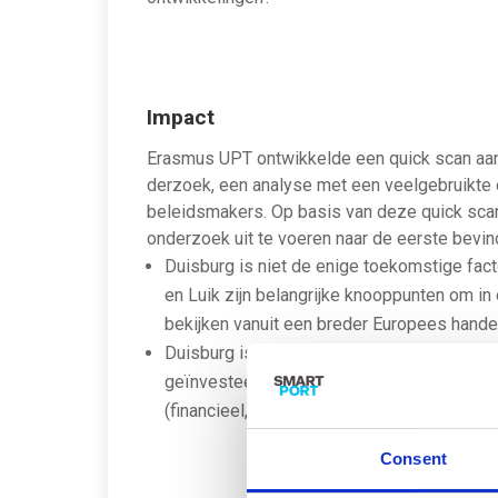
Impact
​Erasmus UPT ontwikkelde een quick scan aan 
derzoek, een analyse met een veelgebruikte
beleidsmakers. Op basis van deze quick sca
onderzoek uit te voeren naar de eerste bevin
Duisburg is niet de enige toekomstige fac
en Luik zijn belangrijke knooppunten om in
bekijken vanuit een breder Europees hande
Duisburg is weliswaar sterk gegroeid als lo
geïnvesteerd in de ketenregie. Maar van e
(financieel, juridisch, verzekeringen) is in 
Consent