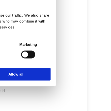
se our traffic. We also share
.
ers who may combine it with
 services.
Marketing
n
de
Allow all
en
eld