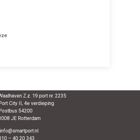
deze
SmartPort
Waalhaven Z.z. 19 port nr. 2235
Port City II, 4e verdieping
Postbus 54200
3008 JE Rotterdam
info@smartport.nl
010 – 40 20 343