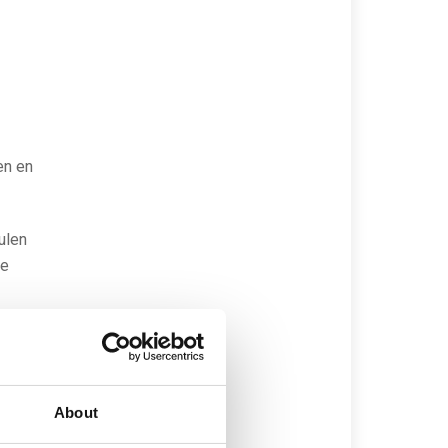
en en
ulen
te
flink
sten
About