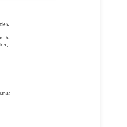
zien,
ng de
aken,
asmus