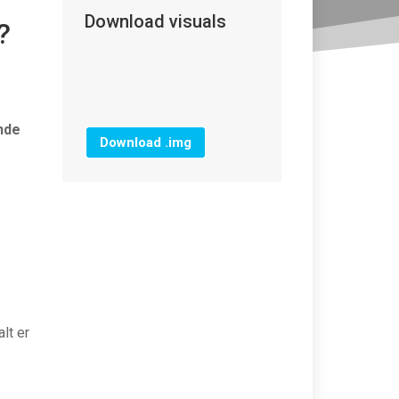
Download visuals
?
nde
Download .img
lt er