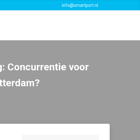
info@smartport.nl
Events
Downloads
Contact
: Concurrentie voor
tterdam?