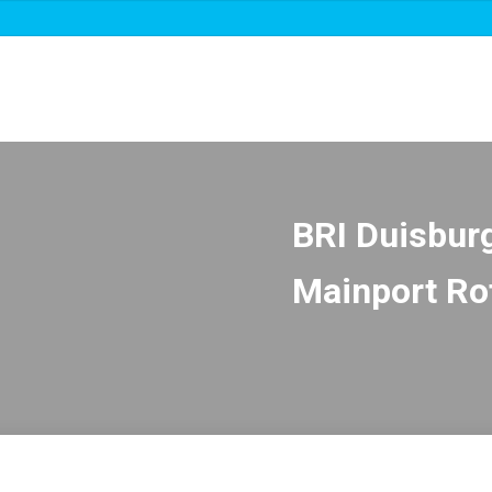
Over ons
Roadmaps & projecten
Nieuws
BRI Duisburg
Mainport Ro