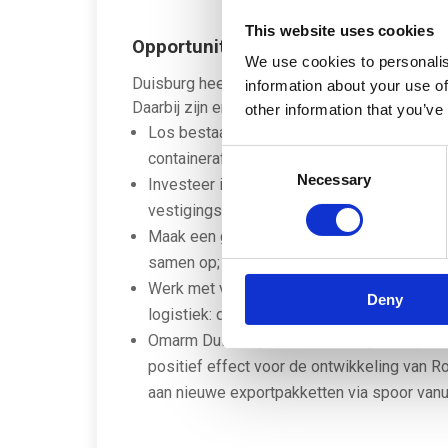
This website uses cookies
Opportunities
We use cookies to personalis
Duisburg heeft een sterke positie opgebouwd
information about your use of
Daarbij zijn er zéker kansen voor Rotterdam
other information that you’ve
Los bestaande bottlenecks in Rotterdam en 
Consent
containerafhandeling in de Rotterdamse hav
Necessary
Selection
Investeer in kennis en digitalisering als un
vestigingsklimaat;
Maak een goede afweging van hoe Nederland
samen op;
Werk met verschillende partijen samen aan
Deny
logistiek: de overheid op verschillende niv
Omarm Duisburg als een strategische partn
positief effect voor de ontwikkeling van Ro
aan nieuwe exportpakketten via spoor vanu