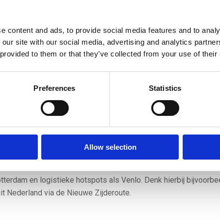
e content and ads, to provide social media features and to analy
 met de komst van BRI en de Nieuwe Zijderoute naar het oosten
 our site with our social media, advertising and analytics partn
. De onderzoekers doen deze aanbevelingen:
 provided to them or that they’ve collected from your use of their
Nederland als distribu­tieland op, zoals de congestie in de
en en de stikstofcrisis;
Preferences
Statistics
ieke, sterke punten van logistiek Nederland en in het logistieke
 wil omgaan met Chinese investe­ringen in ons land, trek hieri
 een beleidspakket voor de Nederlandse concurrentiepositie in 
Allow selection
eaus, brancheorganisaties en bedrijfsleven;
er van Rotterdam, want investeringen in Duisburg hebben ook e
tterdam en logistieke hotspots als Venlo. Denk hierbij bijvoorbe
it Nederland via de Nieuwe Zijderoute.