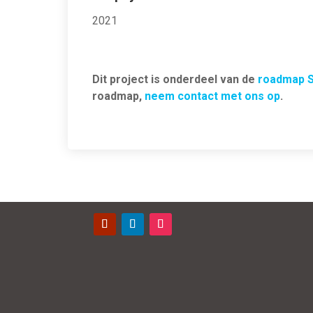
2021
Dit project is onderdeel van de
roadmap S
roadmap,
neem contact met ons op
.
Contact