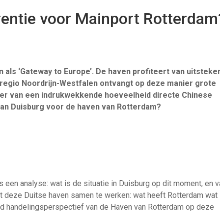
rentie voor Mainport Rotterdam
en
als ‘Gateway
to
Europe’
. De haven
profiteer
t
v
an uitsteke
 regio
Noordrijn-Westfalen
ontvang
t
op deze manier
grote
ger van
een indrukwekkende hoeveelheid
directe
Chinese
van Duisburg
voor de haven van Rotterdam?
 een analyse: wat is de situatie in Duisburg op dit moment, en va
t deze Duitse haven samen te werken: wat heeft Rotterdam wat
end handelingsperspectief van de Haven van Rotterdam op deze