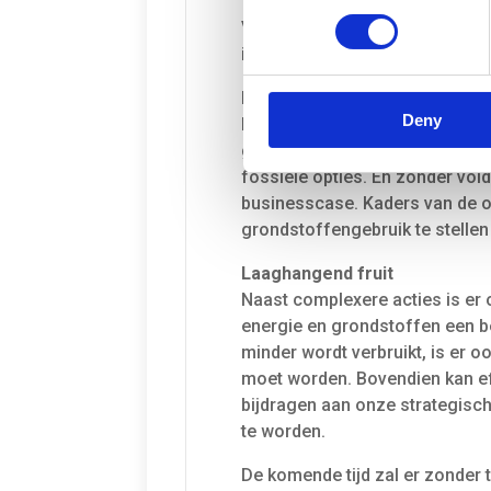
Verder heeft de haven belangri
industrie, een belangrijke afz
Een markt voor circulaire pr
Deny
Het is van groot belang om ee
goederen te creëren. Duurzame
fossiele opties. En zonder vol
businesscase. Kaders van de o
grondstoffengebruik te stellen e
Laaghangend fruit
Naast complexere acties is er 
energie en grondstoffen een bel
minder wordt verbruikt, is er 
moet worden. Bovendien kan eff
bijdragen aan onze strategisc
te worden.
De komende tijd zal er zonder 