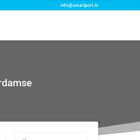
info@smartport.nl
s
Events
Downloads
Contact
terdamse