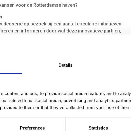
e kansen voor de Rotterdamse haven?
en
videoserie op bezoek bij een aantal circulaire initiatieven
pireren en informeren door wat deze innovatieve partijen,
n nu al doen. Zo kom je er achter wat er precies gebeurt
 getransformeerd kan worden in circulair materiaal. En we
innovatieve technologieën toepast voor hergebruik van
Details
voor de Rotterdamse haven. De locatie van de haven, die
bevorderlijk voor het ontstaan van hubs en
industriële clusters die dicht bij elkaar liggen bieden
e content and ads, to provide social media features and to analy
uik te maken van elkaars reststromen. Een goede
 our site with our social media, advertising and analytics partn
n de keten is daarbij ook essentieel voor opschaling. Het
 provided to them or that they’ve collected from your use of their
biedt hiervoor vele kansen; er is een actieve start-up
arin ideeën op kleine schaal tot uitvoering worden
Preferences
Statistics