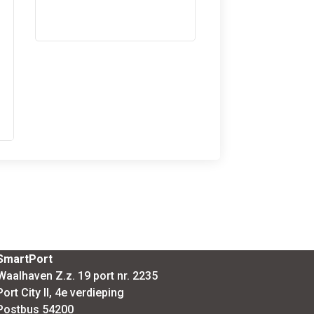
SmartPort
Waalhaven Z.z. 19 port nr. 2235
Port City II, 4e verdieping
Postbus 54200