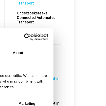
Onderzoeksreeks:
Connected Automated
Transport
jul 7, 2026
Lees meer
About
se our traffic. We also share
ers who may combine it with
 services.
Onderzoek naar
Verduurzaming
Havengebonden Vloot in
Marketing