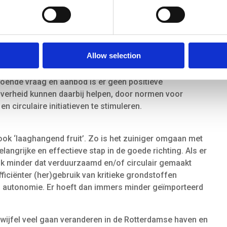
jke achterlandverbindingen naar onder andere de Duitse
etmarkt, ook voor toekomstige circulaire producten.
oducten
Allow selection
n gezonde markt voor circulaire grondstoffen en
 alternatieven zijn op dit moment vaak nog duurder dan
doende vraag en aanbod is er geen positieve
verheid kunnen daarbij helpen, door normen voor
n circulaire initiatieven te stimuleren.
ook ‘laaghangend fruit’. Zo is het zuiniger omgaan met
angrijke en effectieve stap in de goede richting. Als er
ook minder dat verduurzaamd en/of circulair gemaakt
iciënter (her)gebruik van kritieke grondstoffen
h autonomie. Er hoeft dan immers minder geïmporteerd
twijfel veel gaan veranderen in de Rotterdamse haven en