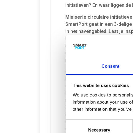
initiatieven? En waar liggen d
Miniserie circulaire initiatiev
SmartPort gaat in een 3-delige 
in het havengebied. Laat je ins
kennisinstellingen en overhede
met baggerslib en hoe dit slib
gaan langs bij een partij die 
plastics.
Consent
Circulaire haven Rotterdam
Er zijn veel circulaire kansen 
This website uses cookies
compact en toegankelijk is, is 
samenwerkingssystemen. Sterke 
We use cookies to personalis
immers mogelijkheden om gebr
information about your use of
samenwerking tussen partijen i
other information that you’ve
innovatief klimaat in de haven 
community en vele fieldlabs wa
Consent
gebracht.
Necessary
Selection