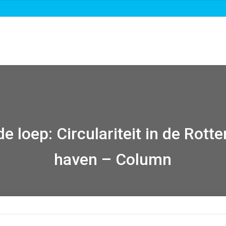
Over ons
Roadmaps & projecten
Nieuw
e loep: Circulariteit in de Rot
haven – Column