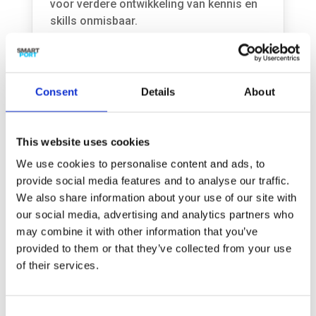
voor verdere ontwikkeling van kennis en
skills onmisbaar.
Handen ineen
Voorbeeld van een van de game
changing firms is een bedrijf waar de
Consent
Details
About
werknemers de handen ineen sloegen
om onderling een flexibel
roostersysteem te ontwikkelen. Een
This website uses cookies
gewaardeerd initiatief dat zo goed bleek
We use cookies to personalise content and ads, to
te werken, dat het bedrijfsbreed is
provide social media features and to analyse our traffic.
ingevoerd. Sociale innovatie kan dus
We also share information about your use of our site with
samen met technologische innovatie
our social media, advertising and analytics partners who
bijdragen aan de efficiëntie en daarmee
may combine it with other information that you’ve
de winstgevendheid van een bedrijf.
provided to them or that they’ve collected from your use
Impact
of their services.
Met de resultaten van dit onderzoek komt
meer aandacht voor het belang van
sociale innovatie. Het overheersende en
Consent