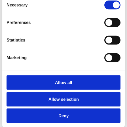
Necessary
behoudende DNA van de haven van
Selection
Rotterdam verschuift daarmee langzaam
maar zeker naar een omgeving die
Preferences
openstaat voor het belang van
medewerkers in het innovatiesucces van
de havenregio Rotterdam.
Statistics
Renée Rotmans verdedigt haar proefschrift
Marketing
op woensdag 14 oktober aan de Universiteit
van Amsterdam. Haar proefschrift is
hier te
downloaden
.
Allow all
*outliers buiten beschouwing gelaten
Allow selection
Deny